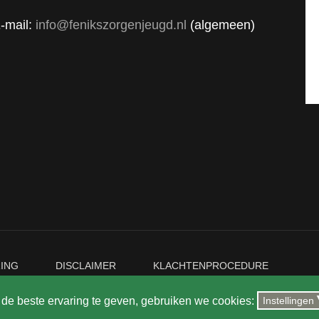
-mail:
info@fenikszorgenjeugd.nl
(algemeen)
ING
DISCLAIMER
KLACHTENPROCEDURE
u de beste ervaring te geven, gebruiken we cookies:
Instellingen