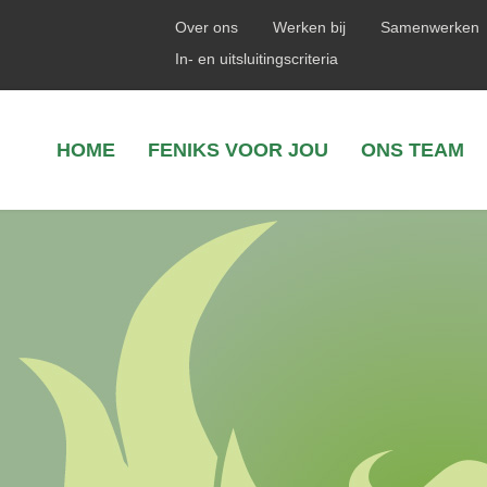
Over ons
Werken bij
Samenwerken
In- en uitsluitingscriteria
HOME
FENIKS VOOR JOU
ONS TEAM