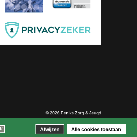
©
2026 Feniks Zorg & Jeugd
teksten
MIRVI vorm & inhoud
website & hosting
Silverstone Studio
Afwijzen
Alle cookies toestaan
◮