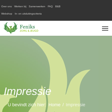
Over ons
Werken bij
Samenwerken
FAQ
B&B
Webshop
In- en uitsluitingscriteria
Impressie
U bevindt zich hier:
Home
Impressie